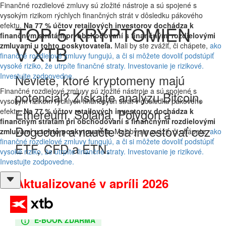
Finančné rozdielové zmluvy sú zložité nástroje a sú spojené s
vysokým rizikom rýchlych finančných strát v dôsledku pákového
efektu.
Na 77 % účtov retailových investorov dochádza k
TOP 5 KRYPTOMIEN
finančným stratám pri obchodovaní s finančnými rozdielovými
zmluvami u tohto poskytovateľa.
Mali by ste zvážiť, či chápete,
ako
V XTB
finančné rozdielové zmluvy fungujú, a či si môžete dovoliť podstúpiť
vysoké riziko, že utrpíte finančné straty. Investovanie je rizikové.
Investujte zodpovedne.
Neviete, ktoré kryptomeny majú
Finančné rozdielové zmluvy sú zložité nástroje a sú spojené s
potenciál? Získajte analýzu Bitcoin,
vysokým rizikom rýchlych finančných strát v dôsledku pákového
Ethereum, Solana, Polygon a
efektu.
Na 77 % účtov retailových investorov dochádza k
finančným stratám pri obchodovaní s finančnými rozdielovými
Dogecoin a naučte sa investovať cez
zmluvami u tohto poskytovateľa.
Mali by ste zvážiť, či chápete,
ako
finančné rozdielové zmluvy fungujú, a či si môžete dovoliť podstúpiť
ETF, CFD a ETN.
vysoké riziko, že utrpíte finančné straty. Investovanie je rizikové.
Investujte zodpovedne.
Aktualizované v apríli 2026
E-BOOK ZDARMA