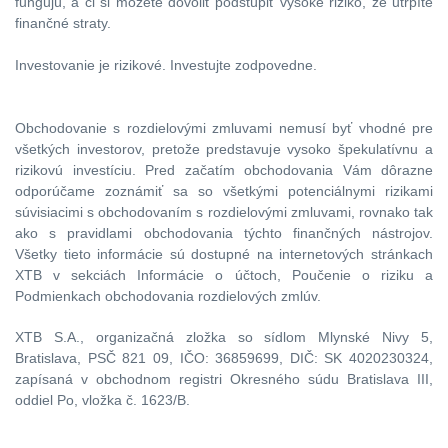
fungujú, a či si môžete dovoliť podstúpiť vysoké riziko, že utrpíte
finančné straty.
Investovanie je rizikové. Investujte zodpovedne.
Obchodovanie s rozdielovými zmluvami nemusí byť vhodné pre
všetkých investorov, pretože predstavuje vysoko špekulatívnu a
rizikovú investíciu. Pred začatím obchodovania Vám dôrazne
odporúčame zoznámiť sa so všetkými potenciálnymi rizikami
súvisiacimi s obchodovaním s rozdielovými zmluvami, rovnako tak
ako s pravidlami obchodovania týchto finančných nástrojov.
Všetky tieto informácie sú dostupné na internetových stránkach
XTB v sekciách Informácie o účtoch, Poučenie o riziku a
Podmienkach obchodovania rozdielových zmlúv.
XTB S.A., organizačná zložka so sídlom Mlynské Nivy 5,
Bratislava, PSČ 821 09, IČO: 36859699, DIČ: SK 4020230324,
zapísaná v obchodnom registri Okresného súdu Bratislava III,
oddiel Po, vložka č. 1623/B.