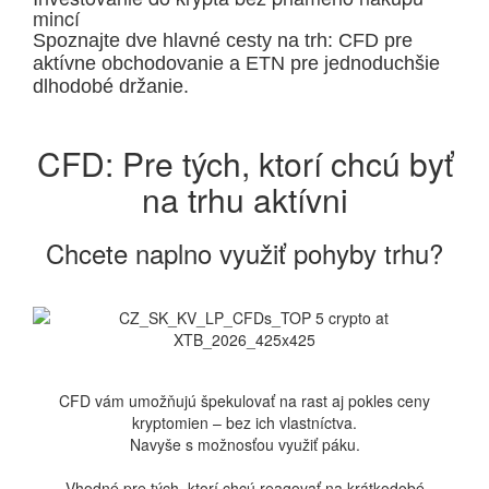
mincí
Spoznajte dve hlavné cesty na trh: CFD pre
aktívne obchodovanie a ETN pre jednoduchšie
dlhodobé držanie.
CFD: Pre tých, ktorí chcú byť
na trhu aktívni
Chcete naplno využiť pohyby trhu?
CFD vám umožňujú špekulovať na rast aj pokles ceny
kryptomien – bez ich vlastníctva.
Navyše s možnosťou využiť páku.
Vhodné pre tých, ktorí chcú reagovať na krátkodobé