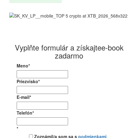
Vyplňte formulár a získajtee-book
zadarmo
Meno
*
Priezvisko
*
E-mail
*
Telefón
*
*
Zoznámil/a som sa s
podmienkami