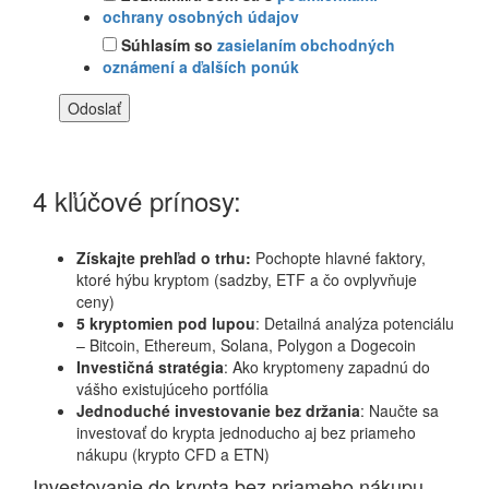
ochrany osobných údajov
Súhlasím so
zasielaním obchodných
oznámení a ďalších ponúk
4 kľúčové prínosy:
Získajte prehľad o trhu:
Pochopte hlavné faktory,
ktoré hýbu kryptom (sadzby, ETF a čo ovplyvňuje
ceny)
5 kryptomien pod lupou
: Detailná analýza potenciálu
– Bitcoin, Ethereum, Solana, Polygon a Dogecoin
Investičná stratégia
: Ako kryptomeny zapadnú do
vášho existujúceho portfólia
Jednoduché investovanie bez držania
: Naučte sa
investovať do krypta jednoducho aj bez priameho
nákupu (krypto CFD a ETN)
Investovanie do krypta bez priameho nákupu